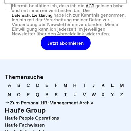
Hiermit bestätige ich, dass ich die
gelesen habe
AGB
und mit ihnen einverstanden bin. Die
habe ich zur Kenntnis genommen.
Datenschutzerklärung
Ich bin mit der Verarbeitung meiner Daten zur
Versendung der Newsletter einverstanden. Meine
Einwilligung kann ich jederzeit im jeweiligen
Newsletter über den Abmeldelink widerrufen.
Jetzt abonnieren
Themensuche
A
B
C
D
E
F
G
H
I
J
K
L
M
N
O
P
Q
R
S
T
U
V
W
X
Y
Z
Zum Personal HR-Management Archiv
Haufe Group
Haufe People Operations
Haufe Fachwissen