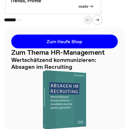
Trends, Profile
für die KI-
mehr
Zum Haufe Shop
Zum Thema HR-Management
Wertschätzend kommunizieren:
Absagen im Recruiting