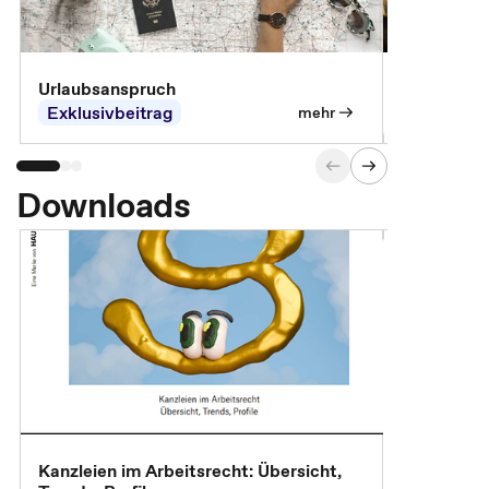
Urlaubsanspruch
Ferienjobb
Exklusivbeitrag
Exklusivb
mehr
Downloads
Kanzleien im Arbeitsrecht: Übersicht,
MBA, Maste