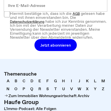
Hiermit bestätige ich, dass ich die
gelesen habe
AGB
und mit ihnen einverstanden bin. Die
habe ich zur Kenntnis genommen.
Datenschutzerklärung
Ich bin mit der Verarbeitung meiner Daten zur
Versendung der Newsletter einverstanden. Meine
Einwilligung kann ich jederzeit im jeweiligen
Newsletter über den Abmeldelink widerrufen.
Jetzt abonnieren
Themensuche
A
B
C
D
E
F
G
H
I
J
K
L
M
N
O
P
Q
R
S
T
U
V
W
X
Y
Z
Zum Immobilien Wohnungswirtschaft Archiv
Haufe Group
L'Immo-Podcast: Alle Folgen