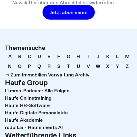
Newsletter über den Abmeldelink widerrufen.
Jetzt abonnieren
Themensuche
A
B
C
D
E
F
G
H
I
J
K
L
M
N
O
P
Q
R
S
T
U
V
W
X
Y
Z
Zum Immobilien Verwaltung Archiv
Haufe Group
L'Immo-Podcast: Alle Folgen
Haufe Onlinetraining
Haufe HR-Software
Haufe Digitale Personalakte
Haufe Akademie
rudolf.ai - Haufe meets AI
Weiterführende Links