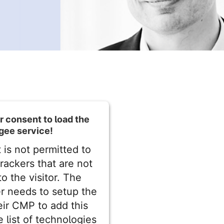
 consent to load the
gee service!
 is not permitted to
trackers that are not
to the visitor. The
r needs to setup the
heir CMP to add this
e list of technologies