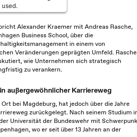
used.
entrics Consent Management
Platform
 spricht Alexander Kraemer mit Andreas Rasche,
nhagen Business School, über die
haltigkeitsmanagement in einem von
ischen Veränderungen geprägten Umfeld. Rasche
iskutiert, wie Unternehmen sich strategisch
gfristig zu verankern.
n außergewöhnlicher Karriereweg
Ort bei Magdeburg, hat jedoch über die Jahre
rriereweg zurückgelegt. Nach seinem Studium i
n der Universität der Bundeswehr mit Schwerpun
penhagen, wo er seit über 13 Jahren an der