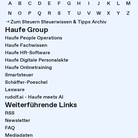
A
B
C
D
E
F
G
H
I
J
K
L
M
N
O
P
Q
R
S
T
U
V
W
X
Y
Z
Zum Steuern Steuerwissen & Tipps Archiv
Haufe Group
Haufe People Operations
Haufe Fachwissen
Haufe HR-Software
Haufe Digitale Personalakte
Haufe Onlinetraining
Smartsteuer
Schäffer-Poeschel
Lexware
rudolf.ai - Haufe meets AI
Weiterführende Links
RSS
Newsletter
FAQ
Mediadaten