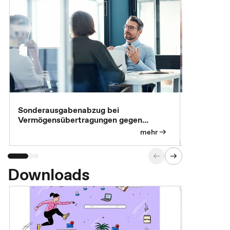
Sonderausgabenabzug bei
Gesonderte
Vermögensübertragungen gegen
Feststellu
Versorgungsleistungen
Exklusivb
mehr
Downloads