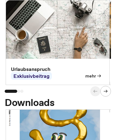
Urlaubsanspruch
Ferienjobb
Exklusivbeitrag
Exklusivb
mehr
Downloads