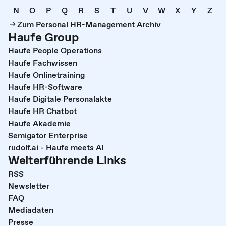
N
O
P
Q
R
S
T
U
V
W
X
Y
Z
Zum Personal HR-Management Archiv
Haufe Group
Haufe People Operations
Haufe Fachwissen
Haufe Onlinetraining
Haufe HR-Software
Haufe Digitale Personalakte
Haufe HR Chatbot
Haufe Akademie
Semigator Enterprise
rudolf.ai - Haufe meets AI
Weiterführende Links
RSS
Newsletter
FAQ
Mediadaten
Presse