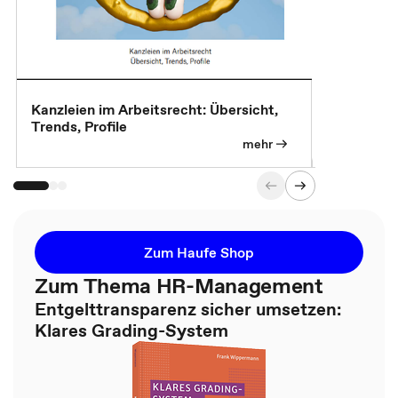
Kanzleien im Arbeitsrecht: Übersicht,
MBA, Maste
Trends, Profile
für die KI-
mehr
Zum Haufe Shop
Zum Thema HR-Management
Entgelttransparenz sicher umsetzen:
Klares Grading-System