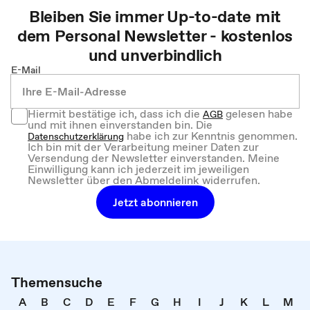
Bleiben Sie immer Up-to-date mit
dem
Personal
Newsletter - kostenlos
und unverbindlich
E-Mail
Hiermit bestätige ich, dass ich die
gelesen habe
AGB
und mit ihnen einverstanden bin. Die
habe ich zur Kenntnis genommen.
Datenschutzerklärung
Ich bin mit der Verarbeitung meiner Daten zur
Versendung der Newsletter einverstanden. Meine
Einwilligung kann ich jederzeit im jeweiligen
Newsletter über den Abmeldelink widerrufen.
Jetzt abonnieren
Themensuche
A
B
C
D
E
F
G
H
I
J
K
L
M