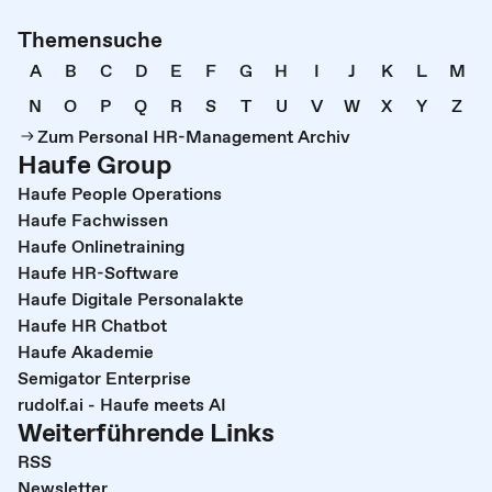
Themensuche
A
B
C
D
E
F
G
H
I
J
K
L
M
N
O
P
Q
R
S
T
U
V
W
X
Y
Z
Zum Personal HR-Management Archiv
Haufe Group
Haufe People Operations
Haufe Fachwissen
Haufe Onlinetraining
Haufe HR-Software
Haufe Digitale Personalakte
Haufe HR Chatbot
Haufe Akademie
Semigator Enterprise
rudolf.ai - Haufe meets AI
Weiterführende Links
RSS
Newsletter