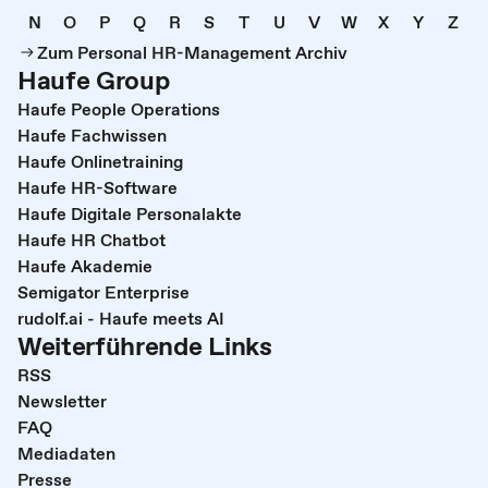
N
O
P
Q
R
S
T
U
V
W
X
Y
Z
Zum Personal HR-Management Archiv
Haufe Group
Haufe People Operations
Haufe Fachwissen
Haufe Onlinetraining
Haufe HR-Software
Haufe Digitale Personalakte
Haufe HR Chatbot
Haufe Akademie
Semigator Enterprise
rudolf.ai - Haufe meets AI
Weiterführende Links
RSS
Newsletter
FAQ
Mediadaten
Presse