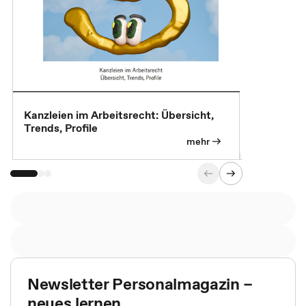
Kanzleien im Arbeitsrecht: Übersicht,
MBA, Maste
Trends, Profile
für die KI-
mehr
Newsletter Personalmagazin –
neues lernen