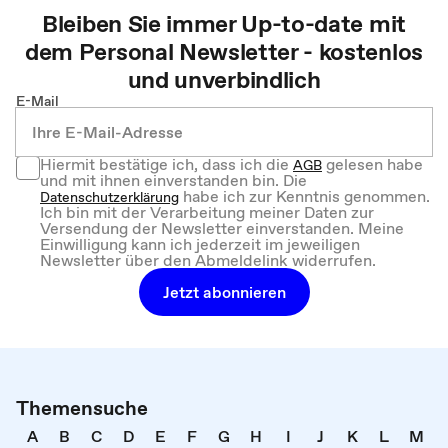
Bleiben Sie immer Up-to-date mit
dem
Personal
Newsletter - kostenlos
und unverbindlich
E-Mail
Hiermit bestätige ich, dass ich die
gelesen habe
AGB
und mit ihnen einverstanden bin. Die
habe ich zur Kenntnis genommen.
Datenschutzerklärung
Ich bin mit der Verarbeitung meiner Daten zur
Versendung der Newsletter einverstanden. Meine
Einwilligung kann ich jederzeit im jeweiligen
Newsletter über den Abmeldelink widerrufen.
Jetzt abonnieren
Themensuche
A
B
C
D
E
F
G
H
I
J
K
L
M