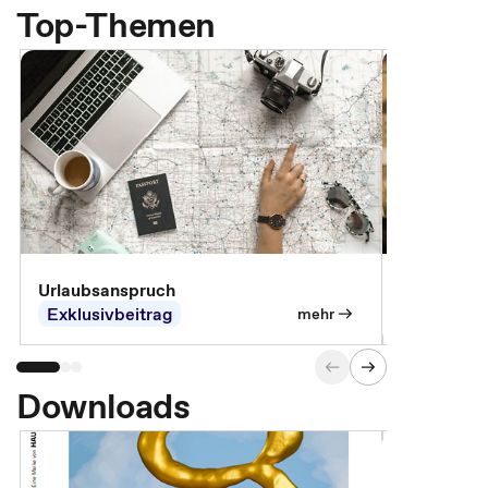
Top-Themen
Urlaubsanspruch
Ferienjobb
Exklusivbeitrag
Exklusivb
mehr
Downloads