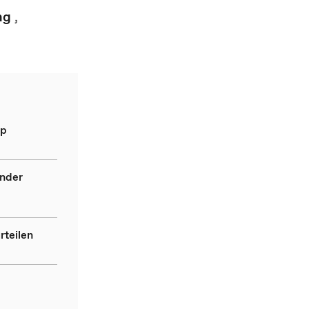
ng
,
ip
ender
rteilen