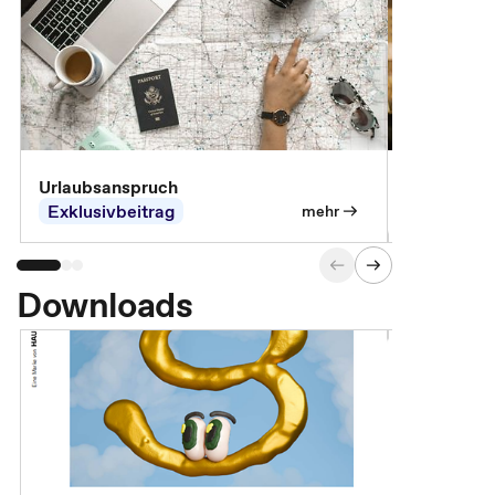
Urlaubsanspruch
Ferienjobb
Exklusivbeitrag
Exklusivb
mehr
Downloads