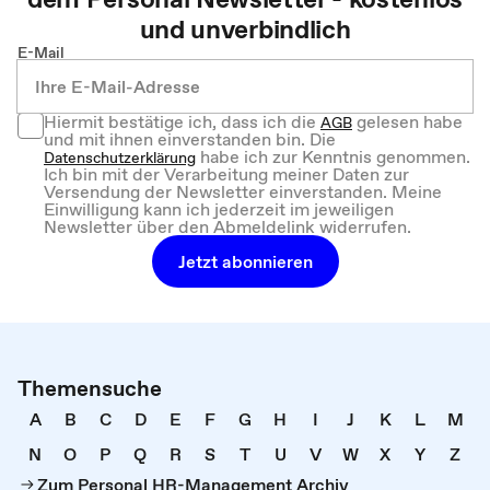
und unverbindlich
E-Mail
Hiermit bestätige ich, dass ich die
gelesen habe
AGB
und mit ihnen einverstanden bin. Die
habe ich zur Kenntnis genommen.
Datenschutzerklärung
Ich bin mit der Verarbeitung meiner Daten zur
Versendung der Newsletter einverstanden. Meine
Einwilligung kann ich jederzeit im jeweiligen
Newsletter über den Abmeldelink widerrufen.
Jetzt abonnieren
Themensuche
A
B
C
D
E
F
G
H
I
J
K
L
M
N
O
P
Q
R
S
T
U
V
W
X
Y
Z
Zum Personal HR-Management Archiv