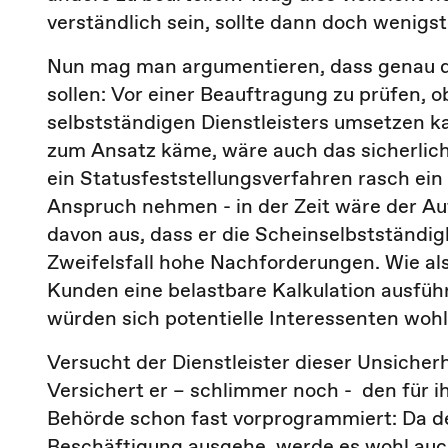
verständlich sein, sollte dann doch wenigs
Nun mag man argumentieren, dass genau da
sollen: Vor einer Beauftragung zu prüfen, 
selbstständigen Dienstleisters umsetzen k
zum Ansatz käme, wäre auch das sicherlich
ein Statusfeststellungsverfahren rasch ein
Anspruch nehmen - in der Zeit wäre der Au
davon aus, dass er die Scheinselbstständig
Zweifelsfall hohe Nachforderungen. Wie al
Kunden eine belastbare Kalkulation ausfüh
würden sich potentielle Interessenten wohl
Versucht der Dienstleister dieser Unsicher
Versichert er – schlimmer noch - den für ih
Behörde schon fast vorprogrammiert: Da der
Beschäftigung ausgehe, werde es wohl auch