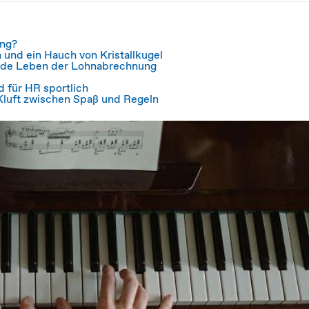
ung?
 und ein Hauch von Kristallkugel
rde Leben der Lohnabrechnung
 für HR sportlich
Kluft zwischen Spaß und Regeln