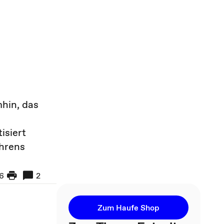
hin, das
isiert
ahrens
6
2
Zum Haufe Shop