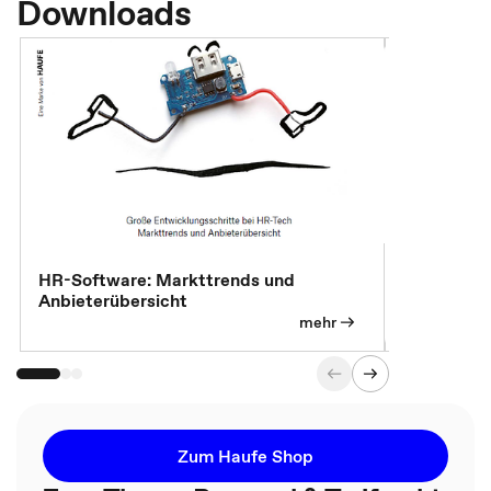
Downloads
HR-Software: Markttrends und
Sicherheit
Anbieterübersicht
die betrie
so wichtig 
mehr
Zum Haufe Shop