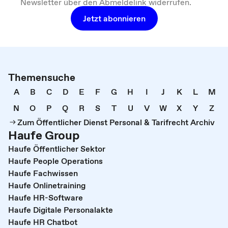
Newsletter über den Abmeldelink widerrufen.
Jetzt abonnieren
Themensuche
A
B
C
D
E
F
G
H
I
J
K
L
M
N
O
P
Q
R
S
T
U
V
W
X
Y
Z
Zum Öffentlicher Dienst Personal & Tarifrecht Archiv
Haufe Group
Haufe Öffentlicher Sektor
Haufe People Operations
Haufe Fachwissen
Haufe Onlinetraining
Haufe HR-Software
Haufe Digitale Personalakte
Haufe HR Chatbot