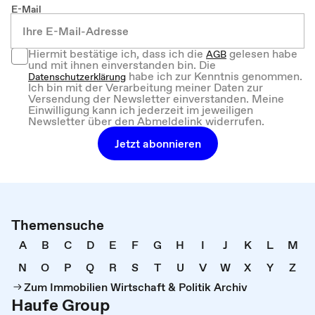
E-Mail
Hiermit bestätige ich, dass ich die
gelesen habe
AGB
und mit ihnen einverstanden bin. Die
habe ich zur Kenntnis genommen.
Datenschutzerklärung
Ich bin mit der Verarbeitung meiner Daten zur
Versendung der Newsletter einverstanden. Meine
Einwilligung kann ich jederzeit im jeweiligen
Newsletter über den Abmeldelink widerrufen.
Jetzt abonnieren
Themensuche
A
B
C
D
E
F
G
H
I
J
K
L
M
N
O
P
Q
R
S
T
U
V
W
X
Y
Z
Zum Immobilien Wirtschaft & Politik Archiv
Haufe Group