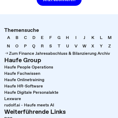
Themensuche
A
B
C
D
E
F
G
H
I
J
K
L
M
N
O
P
Q
R
S
T
U
V
W
X
Y
Z
Zum Finance Jahresabschluss & Bilanzierung Archiv
Haufe Group
Haufe People Operations
Haufe Fachwissen
Haufe Onlinetraining
Haufe HR-Software
Haufe Digitale Personalakte
Lexware
rudolf.ai - Haufe meets AI
Weiterführende Links