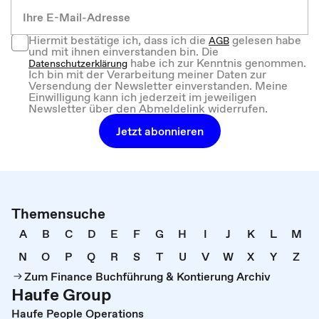
Hiermit bestätige ich, dass ich die
gelesen habe
AGB
und mit ihnen einverstanden bin. Die
habe ich zur Kenntnis genommen.
Datenschutzerklärung
Ich bin mit der Verarbeitung meiner Daten zur
Versendung der Newsletter einverstanden. Meine
Einwilligung kann ich jederzeit im jeweiligen
Newsletter über den Abmeldelink widerrufen.
Jetzt abonnieren
Themensuche
A
B
C
D
E
F
G
H
I
J
K
L
M
N
O
P
Q
R
S
T
U
V
W
X
Y
Z
Zum Finance Buchführung & Kontierung Archiv
Haufe Group
Haufe People Operations