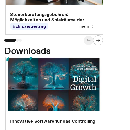
Steuerberatungsgebühren:
Omnibus-Pa
Möglichkeiten und Spielräume der
Abrechnung
Exklusivbeitrag
Exklusivb
mehr
Downloads
Innovative Software für das Controlling
Kostenlose