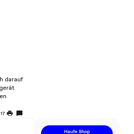
ch darauf
gerät
len
17
Haufe Shop