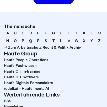
Themensuche
A
B
C
D
E
F
G
H
I
J
K
L
M
N
O
P
Q
R
S
T
U
V
W
X
Y
Z
Zum Arbeitsschutz Recht & Politik Archiv
Haufe Group
Haufe People Operations
Haufe Fachwissen
Haufe Onlinetraining
Haufe HR-Software
Haufe Digitale Personalakte
rudolf.ai - Haufe meets AI
Weiterführende Links
RSS
Newsletter