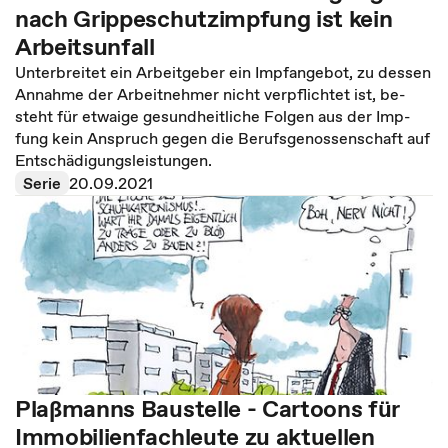
nach Grippeschutzimpfung ist kein
Arbeitsunfall
Un­ter­brei­tet ein Ar­beit­ge­ber ein Impf­an­ge­bot, zu des­sen
An­nah­me der Ar­beit­neh­mer nicht ver­pflich­tet ist, be­
steht für et­wai­ge ge­sund­heit­li­che Fol­gen aus der Imp­
fung kein An­spruch gegen die Be­rufs­ge­nos­sen­schaft auf
Ent­schä­di­gungs­leis­tun­gen.
Serie
20.09.2021
Plaßmanns Baustelle - Cartoons für
Immobilienfachleute zu aktuellen