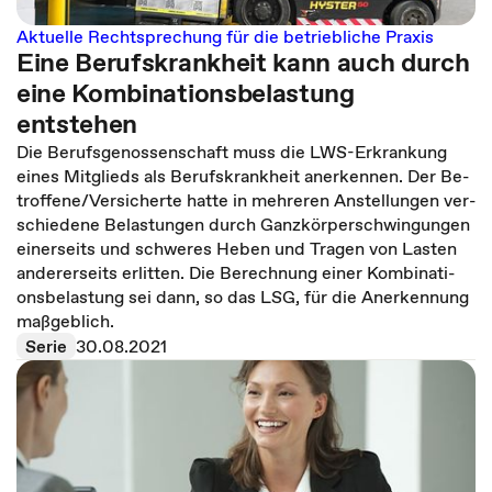
Aktuelle Rechtsprechung für die betriebliche Praxis
Eine Berufskrankheit kann auch durch
eine Kombinationsbelastung
entstehen
Die Be­rufs­ge­nos­sen­schaft muss die LWS-Er­kran­kung
eines Mit­glieds als Be­rufs­krank­heit an­er­ken­nen. Der Be­
trof­fe­ne/Versicherte hatte in meh­re­ren An­stel­lun­gen ver­
schie­de­ne Be­las­tun­gen durch Ganz­kör­per­schwin­gun­gen
ei­ner­seits und schwe­res Heben und Tra­gen von Las­ten
an­de­rer­seits er­lit­ten. Die Be­rech­nung einer Kom­bi­na­ti­
ons­be­las­tung sei dann, so das LSG, für die An­er­ken­nung
ma­ß­geb­lich.
Serie
30.08.2021