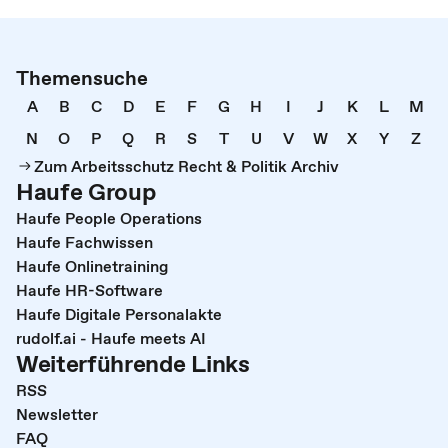
Themensuche
A
B
C
D
E
F
G
H
I
J
K
L
M
N
O
P
Q
R
S
T
U
V
W
X
Y
Z
Zum Arbeitsschutz Recht & Politik Archiv
Haufe Group
Haufe People Operations
Haufe Fachwissen
Haufe Onlinetraining
Haufe HR-Software
Haufe Digitale Personalakte
rudolf.ai - Haufe meets AI
Weiterführende Links
RSS
Newsletter
FAQ