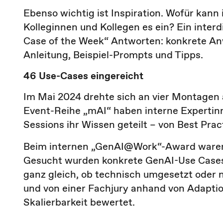
Ebenso wichtig ist Inspiration. Wofür kann
Kolleginnen und Kollegen es ein? Ein inter
Case of the Week“ Antworten: konkrete Anw
Anleitung, Beispiel-Prompts und Tipps.
46 Use-Cases eingereicht
Im Mai 2024 drehte sich an vier Montagen
Event-Reihe „mAI“ haben interne Expertin
Sessions ihr Wissen geteilt – von Best Pra
Beim internen „GenAI@Work“-Award waren K
Gesucht wurden konkrete GenAI-Use Cases, 
ganz gleich, ob technisch umgesetzt oder 
und von einer Fachjury anhand von Adaptions
Skalierbarkeit bewertet.