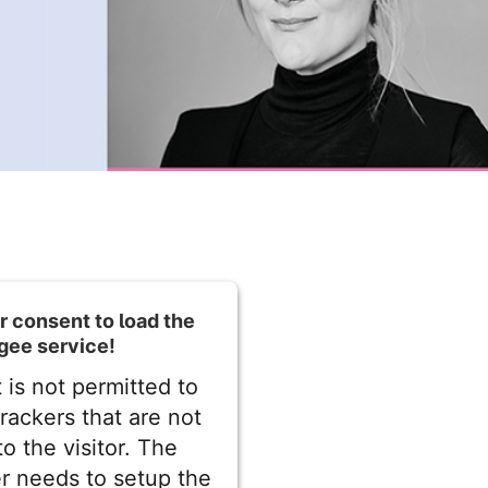
 consent to load the
gee service!
 is not permitted to
trackers that are not
to the visitor. The
r needs to setup the