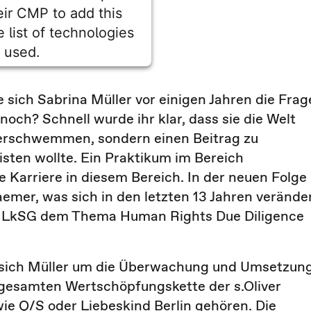
heir CMP to add this
e list of technologies
used.
entrics Consent Management
Platform
sich Sabrina Müller vor einigen Jahren die Frag
noch? Schnell wurde ihr klar, dass sie die Welt
berschwemmen, sondern einen Beitrag zu
isten wollte. Ein Praktikum im Bereich
e Karriere in diesem Bereich. In der neuen Folge
aemer, was sich in den letzten 13 Jahren verände
s LkSG dem Thema Human Rights Due Diligence
sich Müller um die Überwachung und Umsetzun
gesamten Wertschöpfungskette der s.Oliver
ie Q/S oder Liebeskind Berlin gehören. Die