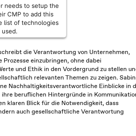
r needs to setup the
heir CMP to add this
e list of technologies
used.
entrics Consent Management
Platform
beschreibt die Verantwortung von Unternehmen,
che Prozesse einzubringen, ohne dabei
 Werte und Ethik in den Vordergrund zu stellen u
llschaftlich relevanten Themen zu zeigen. Sabi
e Nachhaltigkeitsverantwortliche Einblicke in d
ihre beruflichen Hintergründe in Kommunikatio
n klaren Blick für die Notwendigkeit, dass
ndern auch gesellschaftliche Verantwortung