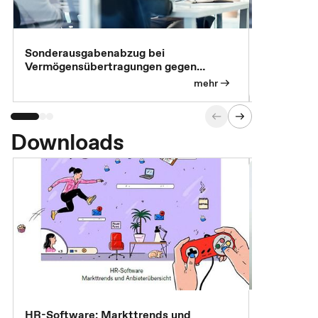
Sonderausgabenabzug bei
Gesonderte
Vermögensübertragungen gegen
Feststellu
Versorgungsleistungen
Exklusivb
mehr
Downloads
7 Effizien
HR-Software: Markttrends und