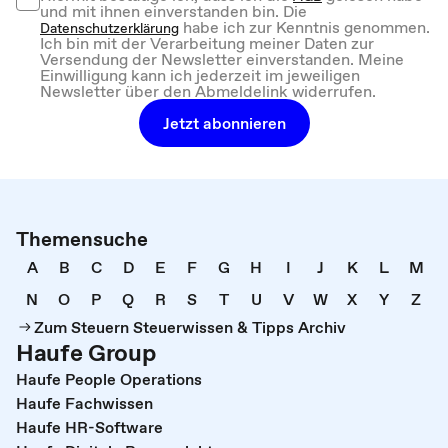
und mit ihnen einverstanden bin. Die
habe ich zur Kenntnis genommen.
Datenschutzerklärung
Ich bin mit der Verarbeitung meiner Daten zur
Versendung der Newsletter einverstanden. Meine
Einwilligung kann ich jederzeit im jeweiligen
Newsletter über den Abmeldelink widerrufen.
Jetzt abonnieren
Themensuche
A
B
C
D
E
F
G
H
I
J
K
L
M
N
O
P
Q
R
S
T
U
V
W
X
Y
Z
Zum Steuern Steuerwissen & Tipps Archiv
Haufe Group
Haufe People Operations
Haufe Fachwissen
Haufe HR-Software