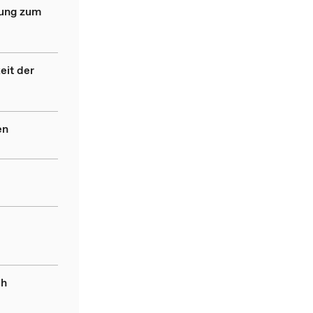
dung zum
eit der
en
ch