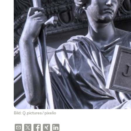
Bild: Q.pictures ⁄
pixelio