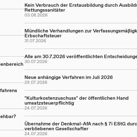
Kein Verbrauch der Erstausbildung durch Ausbil
Rettungssanitäter
03.08.2026
Mündliche Verhandlungen zur Verfassungsmäßigk
Erbschaftsteuer
31.07.2026
Alle am 30.7.2026 veröffentlichten Entscheidung
30.07.2026
ßenbereich
Neue anhängige Verfahren im Juli 2026
29.07.2026
rfahrens
"Kulturkostenzuschuss" der öffentlichen Hand
umsatzsteuerpflichtig
24.07.2026
iehbar?
Übernahme der Denkmal-AfA nach § 7i EStG dur
verbliebenen Gesellschafter
24.07.2026