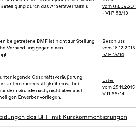
 Beteiligung durch das Arbeitsverhältnis
vom 03.09.201
- VI R 58/13
n beigetretene BMF ist nicht zur Stellung
Beschluss
che Verhandlung gegen einen
vom 16.12.2015 
igt.
IV R 15/14
t unterliegende Geschäftsveräußerung
Urteil
er Unternehmenstätigkeit muss bei
vom 25.11.2015 
ur dem Grunde nach, nicht aber auch
V R 66/14
eiligen Erwerber vorliegen.
cheidungen des BFH mit Kurzkommentierungen