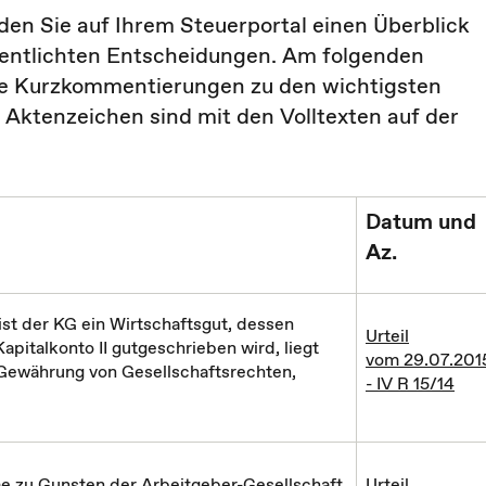
den Sie auf Ihrem Steuerportal einen Überblick
fentlichten Entscheidungen. Am folgenden
die Kurzkommentierungen zu den wichtigsten
ktenzeichen sind mit den Volltexten auf der
Datum und
Az.
st der KG ein Wirtschaftsgut, dessen
Urteil
apitalkonto II gutgeschrieben wird, liegt
vom 29.07.201
Gewährung von Gesellschaftsrechten,
- IV R 15/14
 zu Gunsten der Arbeitgeber-Gesellschaft
Urteil