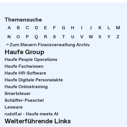
Themensuche
A
B
C
D
E
F
G
H
I
J
K
L
M
N
O
P
Q
R
S
T
U
V
W
X
Y
Z
Zum Steuern Finanzverwaltung Archiv
Haufe Group
Haufe People Operations
Haufe Fachwissen
Haufe HR-Software
Haufe Digitale Personalakte
Haufe Onlinetraining
Smartsteuer
Schäffer-Poeschel
Lexware
rudolf.ai - Haufe meets AI
Weiterführende Links