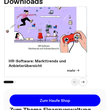
Downloads
7 Effizien
HR-Software: Markttrends und
Anbieterübersicht
mehr
Zum Haufe Shop
Zum Thema Finanzverwaltung