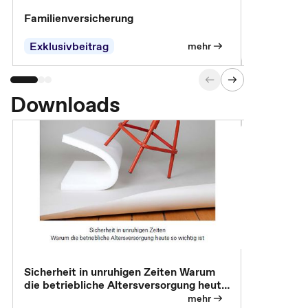
Familienversicherung
Arbeitsunf
Entgeltfor
Exklusivbeitrag
Exklusivb
mehr
Downloads
Sicherheit in unruhigen Zeiten Warum
Betrieblic
die betriebliche Altersversorgung heute
Individuali
so wichtig ist
mehr