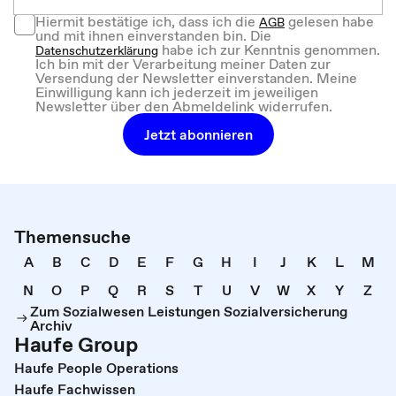
Hiermit bestätige ich, dass ich die
gelesen habe
AGB
und mit ihnen einverstanden bin. Die
habe ich zur Kenntnis genommen.
Datenschutzerklärung
Ich bin mit der Verarbeitung meiner Daten zur
Versendung der Newsletter einverstanden. Meine
Einwilligung kann ich jederzeit im jeweiligen
Newsletter über den Abmeldelink widerrufen.
Jetzt abonnieren
Themensuche
A
B
C
D
E
F
G
H
I
J
K
L
M
N
O
P
Q
R
S
T
U
V
W
X
Y
Z
Zum Sozialwesen Leistungen Sozialversicherung
Archiv
Haufe Group
Haufe People Operations
Haufe Fachwissen