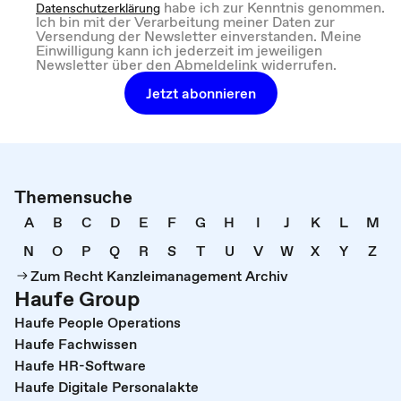
habe ich zur Kenntnis genommen.
Datenschutzerklärung
Ich bin mit der Verarbeitung meiner Daten zur
Versendung der Newsletter einverstanden. Meine
Einwilligung kann ich jederzeit im jeweiligen
Newsletter über den Abmeldelink widerrufen.
Jetzt abonnieren
Themensuche
A
B
C
D
E
F
G
H
I
J
K
L
M
N
O
P
Q
R
S
T
U
V
W
X
Y
Z
Zum Recht Kanzleimanagement Archiv
Haufe Group
Haufe People Operations
Haufe Fachwissen
Haufe HR-Software
Haufe Digitale Personalakte