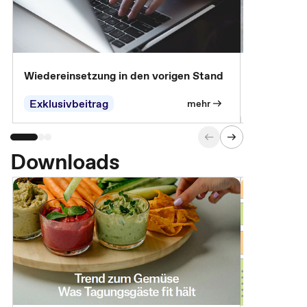
Wiedereinsetzung in den vorigen Stand
Erscheinen 
Parteien, 
Exklusivbeitrag
Exklusivb
mehr
Downloads