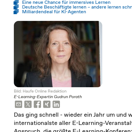
Eine neue Chance für immersives Lernen
Deutsche Beschäftigte lernen – andere lernen schn
Milliardendeal für KI-Agenten
Bild: Haufe Online Redaktion
E-Learning-Expertin Gudrun Porath
Das ging schnell - wieder ein Jahr um und w
internationalste aller E-Learning-Veranst
Anspruch, die größte E-Learning-Konferenz