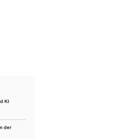
d KI
n der