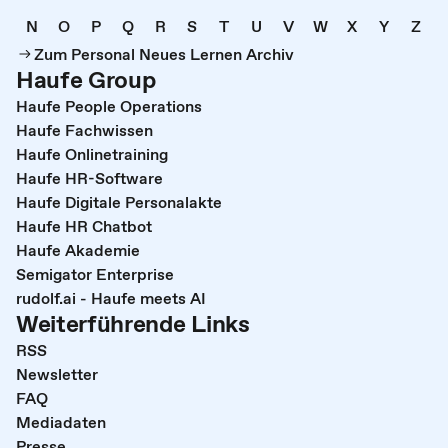
N
O
P
Q
R
S
T
U
V
W
X
Y
Z
Zum Personal Neues Lernen Archiv
Haufe Group
Haufe People Operations
Haufe Fachwissen
Haufe Onlinetraining
Haufe HR-Software
Haufe Digitale Personalakte
Haufe HR Chatbot
Haufe Akademie
Semigator Enterprise
rudolf.ai - Haufe meets AI
Weiterführende Links
RSS
Newsletter
FAQ
Mediadaten
Presse