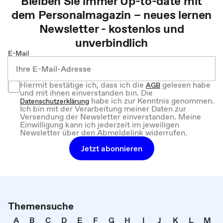
Bleiben Sie immer Up-to-date mit
dem
Personalmagazin – neues lernen
Newsletter - kostenlos und
unverbindlich
E-Mail
Hiermit bestätige ich, dass ich die
gelesen habe
AGB
und mit ihnen einverstanden bin. Die
habe ich zur Kenntnis genommen.
Datenschutzerklärung
Ich bin mit der Verarbeitung meiner Daten zur
Versendung der Newsletter einverstanden. Meine
Einwilligung kann ich jederzeit im jeweiligen
Newsletter über den Abmeldelink widerrufen.
Jetzt abonnieren
Themensuche
A
B
C
D
E
F
G
H
I
J
K
L
M