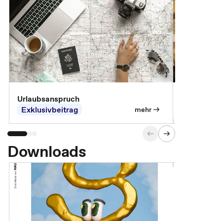
Urlaubsanspruch
Ferienjobb
Exklusivbeitrag
Exklusivb
mehr
Downloads