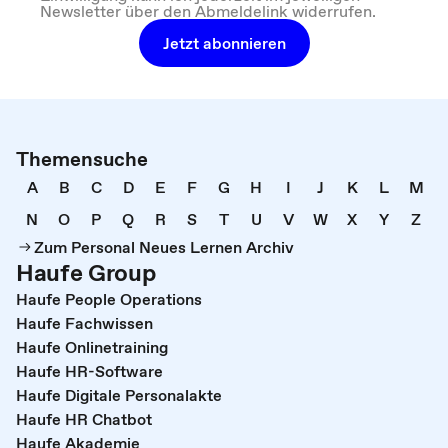
Newsletter über den Abmeldelink widerrufen.
Jetzt abonnieren
Themensuche
A
B
C
D
E
F
G
H
I
J
K
L
M
N
O
P
Q
R
S
T
U
V
W
X
Y
Z
Zum Personal Neues Lernen Archiv
Haufe Group
Haufe People Operations
Haufe Fachwissen
Haufe Onlinetraining
Haufe HR-Software
Haufe Digitale Personalakte
Haufe HR Chatbot
Haufe Akademie