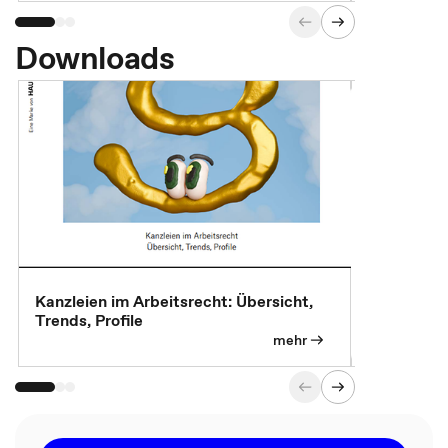
Downloads
Kanzleien im Arbeitsrecht: Übersicht,
MBA, Maste
Trends, Profile
für die KI-
mehr