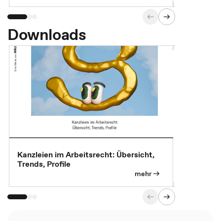
Downloads
Kanzleien im Arbeitsrecht: Übersicht,
MBA, Maste
Trends, Profile
für die KI-
mehr