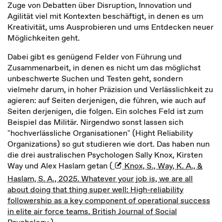
Zuge von Debatten über Disruption, Innovation und
Agilität viel mit Kontexten beschäftigt, in denen es um
Kreativität, ums Ausprobieren und ums Entdecken neuer
Möglichkeiten geht.
Dabei gibt es genügend Felder von Führung und
Zusammenarbeit, in denen es nicht um das möglichst
unbeschwerte Suchen und Testen geht, sondern
vielmehr darum, in hoher Präzision und Verlässlichkeit zu
agieren: auf Seiten derjenigen, die führen, wie auch auf
Seiten derjenigen, die folgen. Ein solches Feld ist zum
Beispiel das Militär. Nirgendwo sonst lassen sich
"hochverlässliche Organisationen" (Hight Reliability
Organizations) so gut studieren wie dort. Das haben nun
die drei australischen Psychologen Sally Knox, Kirsten
Way und Alex Haslam getan (
Knox, S., Way, K. A., &
Haslam, S. A., 2025. Whatever your job is, we are all
about doing that thing super well: High-reliability
followership as a key component of operational success
in elite air force teams. British Journal of Social