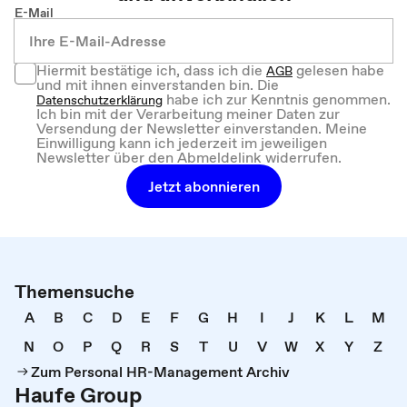
E-Mail
Hiermit bestätige ich, dass ich die
gelesen habe
AGB
und mit ihnen einverstanden bin. Die
habe ich zur Kenntnis genommen.
Datenschutzerklärung
Ich bin mit der Verarbeitung meiner Daten zur
Versendung der Newsletter einverstanden. Meine
Einwilligung kann ich jederzeit im jeweiligen
Newsletter über den Abmeldelink widerrufen.
Jetzt abonnieren
Themensuche
A
B
C
D
E
F
G
H
I
J
K
L
M
N
O
P
Q
R
S
T
U
V
W
X
Y
Z
Zum Personal HR-Management Archiv
Haufe Group