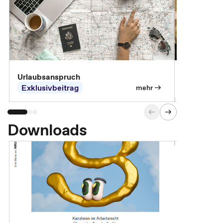
Urlaubsanspruch
Ferienjobb
Exklusivbeitrag
Exklusivb
mehr
Downloads