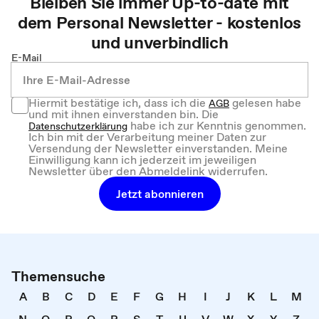
Bleiben Sie immer Up-to-date mit
dem
Personal
Newsletter - kostenlos
und unverbindlich
E-Mail
Hiermit bestätige ich, dass ich die
gelesen habe
AGB
und mit ihnen einverstanden bin. Die
habe ich zur Kenntnis genommen.
Datenschutzerklärung
Ich bin mit der Verarbeitung meiner Daten zur
Versendung der Newsletter einverstanden. Meine
Einwilligung kann ich jederzeit im jeweiligen
Newsletter über den Abmeldelink widerrufen.
Jetzt abonnieren
Themensuche
A
B
C
D
E
F
G
H
I
J
K
L
M
N
O
P
Q
R
S
T
U
V
W
X
Y
Z