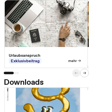
Urlaubsanspruch
Ferienjobb
Exklusivbeitrag
Exklusivb
mehr
Downloads