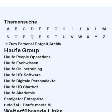
Themensuche
A
B
C
D
E
F
G
H
I
J
K
L
M
N
O
P
Q
R
S
T
U
V
W
X
Y
Z
Zum Personal Entgelt Archiv
Haufe Group
Haufe People Operations
Haufe Fachwissen
Haufe Onlinetraining
Haufe HR-Software
Haufe Digitale Personalakte
Haufe HR Chatbot
Haufe Akademie
Semigator Enterprise
rudolf.ai - Haufe meets AI
Weiterführende Links