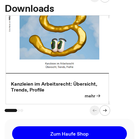
Downloads
Kanzleien im Arbeitsrecht: Übersicht,
MBA, Maste
Trends, Profile
für die KI-
mehr
Zum Haufe Shop