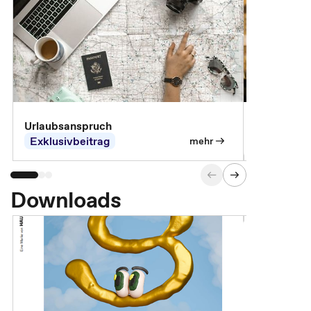
Urlaubsanspruch
Ferienjobb
Exklusivbeitrag
Exklusivb
mehr
Downloads