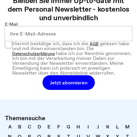
Bleiben Sie immer Up-to-date mit
dem
Personal
Newsletter - kostenlos
und unverbindlich
E-Mail
Hiermit bestätige ich, dass ich die
gelesen habe
AGB
und mit ihnen einverstanden bin. Die
habe ich zur Kenntnis genommen.
Datenschutzerklärung
Ich bin mit der Verarbeitung meiner Daten zur
Versendung der Newsletter einverstanden. Meine
Einwilligung kann ich jederzeit im jeweiligen
Newsletter über den Abmeldelink widerrufen.
Jetzt abonnieren
Themensuche
A
B
C
D
E
F
G
H
I
J
K
L
M
N
O
P
Q
R
S
T
U
V
W
X
Y
Z