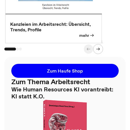
Kanzleien im Arbeitsrecht: Übersicht,
MBA, Maste
Trends, Profile
für die KI-
mehr
Zum Haufe Shop
Zum Thema Arbeitsrecht
Wie Human Resources KI vorantreibt:
KI statt K.O.