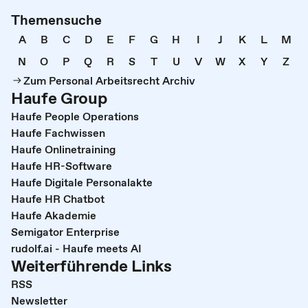
Themensuche
A
B
C
D
E
F
G
H
I
J
K
L
M
N
O
P
Q
R
S
T
U
V
W
X
Y
Z
Zum Personal Arbeitsrecht Archiv
Haufe Group
Haufe People Operations
Haufe Fachwissen
Haufe Onlinetraining
Haufe HR-Software
Haufe Digitale Personalakte
Haufe HR Chatbot
Haufe Akademie
Semigator Enterprise
rudolf.ai - Haufe meets AI
Weiterführende Links
RSS
Newsletter