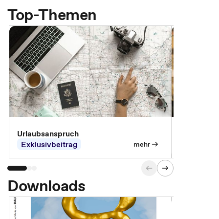
Top-Themen
Urlaubsanspruch
Ferienjobb
Exklusivbeitrag
Exklusivb
mehr
Downloads