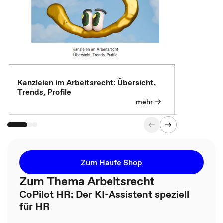
Kanzleien im Arbeitsrecht: Übersicht,
MBA, Maste
Trends, Profile
für die KI-
mehr
Zum Haufe Shop
Zum Thema Arbeitsrecht
CoPilot HR: Der KI-Assistent speziell
für HR