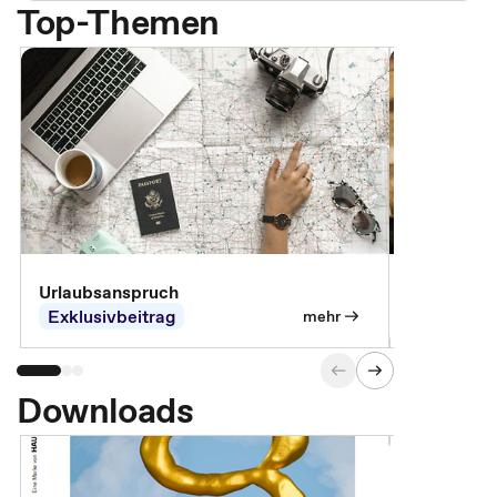
Top-Themen
Urlaubsanspruch
Ferienjobb
Exklusivbeitrag
Exklusivb
mehr
Downloads