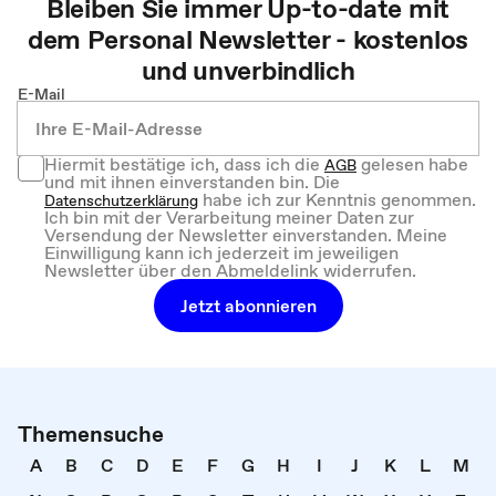
Bleiben Sie immer Up-to-date mit
dem
Personal
Newsletter - kostenlos
und unverbindlich
E-Mail
Hiermit bestätige ich, dass ich die
gelesen habe
AGB
und mit ihnen einverstanden bin. Die
habe ich zur Kenntnis genommen.
Datenschutzerklärung
Ich bin mit der Verarbeitung meiner Daten zur
Versendung der Newsletter einverstanden. Meine
Einwilligung kann ich jederzeit im jeweiligen
Newsletter über den Abmeldelink widerrufen.
Jetzt abonnieren
Themensuche
A
B
C
D
E
F
G
H
I
J
K
L
M