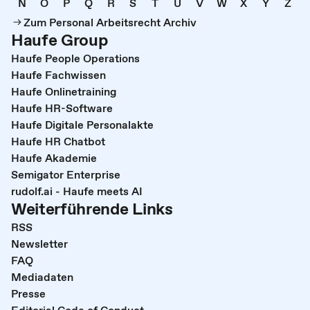
N
O
P
Q
R
S
T
U
V
W
X
Y
Z
Zum Personal Arbeitsrecht Archiv
Haufe Group
Haufe People Operations
Haufe Fachwissen
Haufe Onlinetraining
Haufe HR-Software
Haufe Digitale Personalakte
Haufe HR Chatbot
Haufe Akademie
Semigator Enterprise
rudolf.ai - Haufe meets AI
Weiterführende Links
RSS
Newsletter
FAQ
Mediadaten
Presse