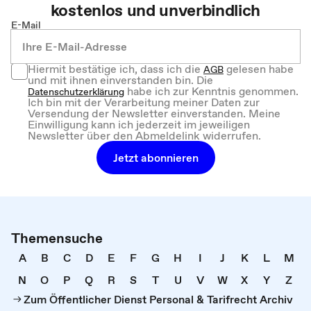
kostenlos und unverbindlich
E-Mail
Hiermit bestätige ich, dass ich die
gelesen habe
AGB
und mit ihnen einverstanden bin. Die
habe ich zur Kenntnis genommen.
Datenschutzerklärung
Ich bin mit der Verarbeitung meiner Daten zur
Versendung der Newsletter einverstanden. Meine
Einwilligung kann ich jederzeit im jeweiligen
Newsletter über den Abmeldelink widerrufen.
Jetzt abonnieren
Themensuche
A
B
C
D
E
F
G
H
I
J
K
L
M
N
O
P
Q
R
S
T
U
V
W
X
Y
Z
Zum Öffentlicher Dienst Personal & Tarifrecht Archiv