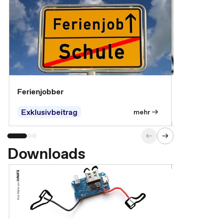
Ferienjobber
Die wichti
öffentlich
Exklusivbeitrag
mehr
Downloads