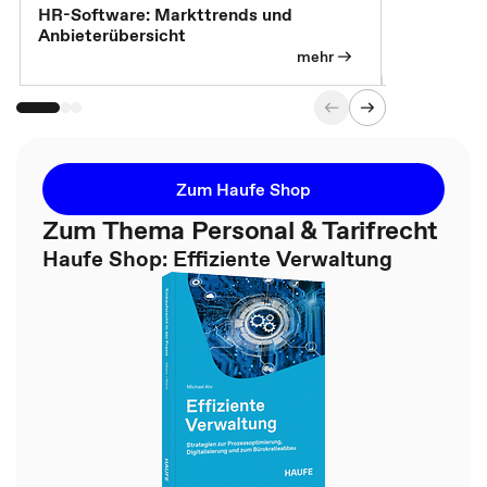
HR-Software: Markttrends und
Sicherheit
Anbieterübersicht
die betrie
so wichtig 
mehr
Zum Haufe Shop
Zum Thema Personal & Tarifrecht
Haufe Shop: Effiziente Verwaltung