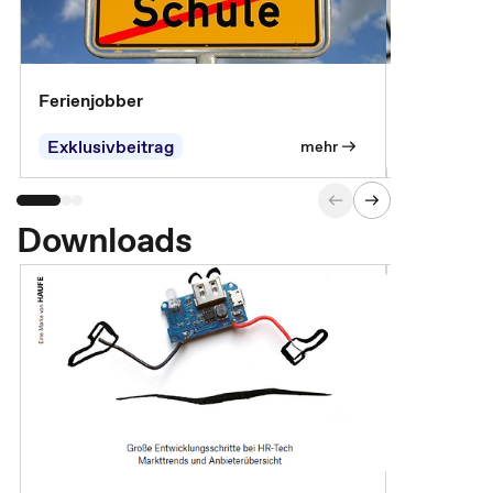
Ferienjobber
Die wichti
öffentlich
Exklusivbeitrag
mehr
Downloads