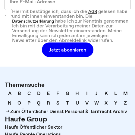
Hiermit bestätige ich, dass ich die
gelesen habe
AGB
und mit ihnen einverstanden bin. Die
habe ich zur Kenntnis genommen.
Datenschutzerklärung
Ich bin mit der Verarbeitung meiner Daten zur
Versendung der Newsletter einverstanden. Meine
Einwilligung kann ich jederzeit im jeweiligen
Newsletter über den Abmeldelink widerrufen.
Jetzt abonnieren
Themensuche
A
B
C
D
E
F
G
H
I
J
K
L
M
N
O
P
Q
R
S
T
U
V
W
X
Y
Z
Zum Öffentlicher Dienst Personal & Tarifrecht Archiv
Haufe Group
Haufe Öffentlicher Sektor
Haufe People Operations