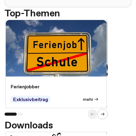
Top-Themen
Ferienjobber
Die wichti
öffentlich
Exklusivbeitrag
mehr
Downloads