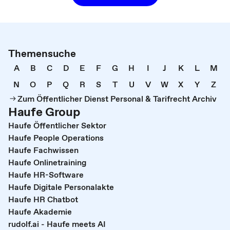
Themensuche
A
B
C
D
E
F
G
H
I
J
K
L
M
N
O
P
Q
R
S
T
U
V
W
X
Y
Z
Zum Öffentlicher Dienst Personal & Tarifrecht Archiv
Haufe Group
Haufe Öffentlicher Sektor
Haufe People Operations
Haufe Fachwissen
Haufe Onlinetraining
Haufe HR-Software
Haufe Digitale Personalakte
Haufe HR Chatbot
Haufe Akademie
rudolf.ai - Haufe meets AI