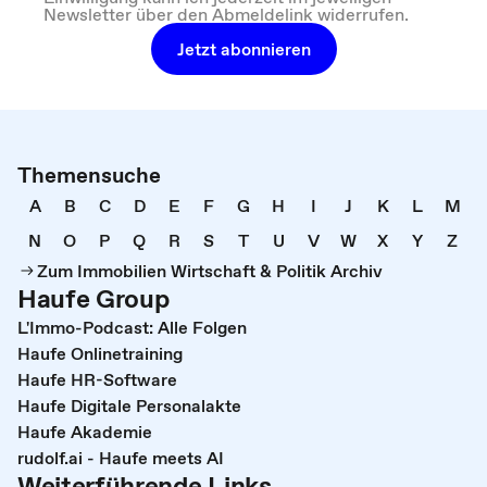
Newsletter über den Abmeldelink widerrufen.
Jetzt abonnieren
Themensuche
A
B
C
D
E
F
G
H
I
J
K
L
M
N
O
P
Q
R
S
T
U
V
W
X
Y
Z
Zum Immobilien Wirtschaft & Politik Archiv
Haufe Group
L'Immo-Podcast: Alle Folgen
Haufe Onlinetraining
Haufe HR-Software
Haufe Digitale Personalakte
Haufe Akademie
rudolf.ai - Haufe meets AI
Weiterführende Links