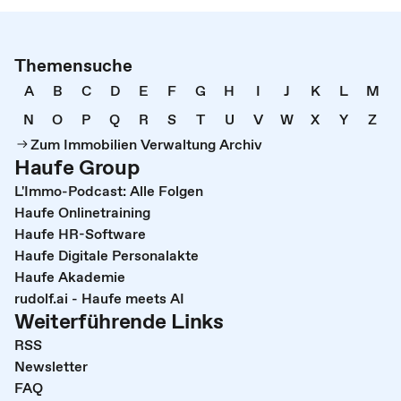
Themensuche
A
B
C
D
E
F
G
H
I
J
K
L
M
N
O
P
Q
R
S
T
U
V
W
X
Y
Z
Zum Immobilien Verwaltung Archiv
Haufe Group
L'Immo-Podcast: Alle Folgen
Haufe Onlinetraining
Haufe HR-Software
Haufe Digitale Personalakte
Haufe Akademie
rudolf.ai - Haufe meets AI
Weiterführende Links
RSS
Newsletter
FAQ