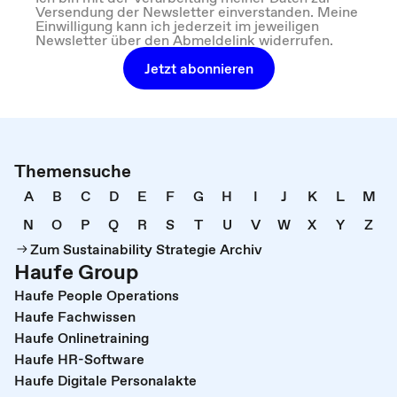
Versendung der Newsletter einverstanden. Meine
Einwilligung kann ich jederzeit im jeweiligen
Newsletter über den Abmeldelink widerrufen.
Jetzt abonnieren
Themensuche
A
B
C
D
E
F
G
H
I
J
K
L
M
N
O
P
Q
R
S
T
U
V
W
X
Y
Z
Zum Sustainability Strategie Archiv
Haufe Group
Haufe People Operations
Haufe Fachwissen
Haufe Onlinetraining
Haufe HR-Software
Haufe Digitale Personalakte