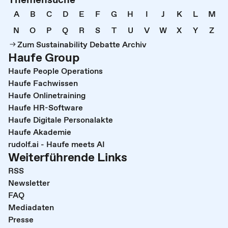
A
B
C
D
E
F
G
H
I
J
K
L
M
N
O
P
Q
R
S
T
U
V
W
X
Y
Z
Zum Sustainability Debatte Archiv
Haufe Group
Haufe People Operations
Haufe Fachwissen
Haufe Onlinetraining
Haufe HR-Software
Haufe Digitale Personalakte
Haufe Akademie
rudolf.ai - Haufe meets AI
Weiterführende Links
RSS
Newsletter
FAQ
Mediadaten
Presse