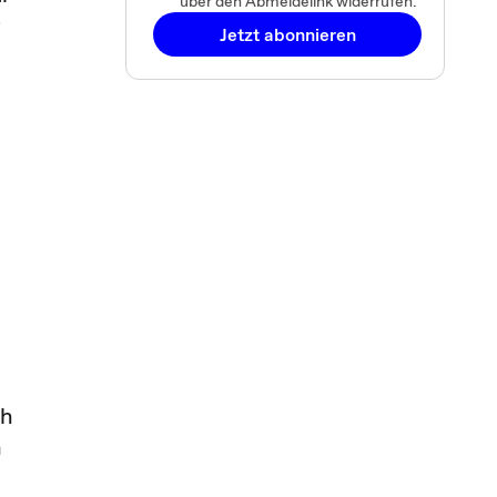
über den Abmeldelink widerrufen.
r
Jetzt abonnieren
ch
n