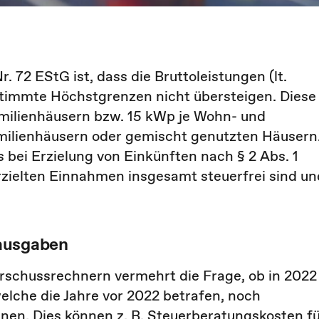
. 72 EStG ist, dass die Bruttoleistungen (lt.
timmte Höchstgrenzen nicht übersteigen. Diese
amilienhäusern bzw. 15 kWp je Wohn- und
milienhäusern oder gemischt genutzten Häusern
s bei Erzielung von Einkünften nach § 2 Abs. 1
 erzielten Einnahmen insgesamt steuerfrei sind un
sausgaben
erschussrechnern vermehrt die Frage, ob in 2022
elche die Jahre vor 2022 betrafen, noch
en. Dies können z. B. Steuerberatungskosten f