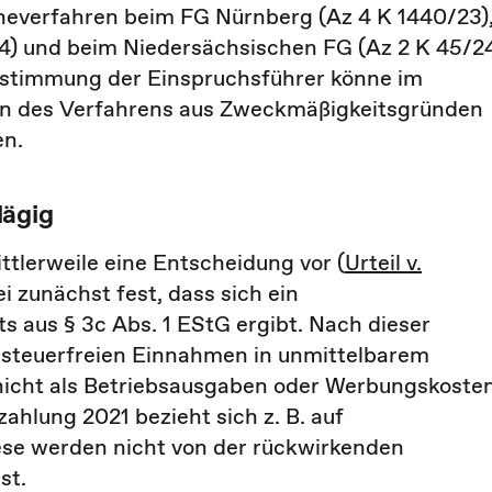
everfahren beim FG Nürnberg (Az 4 K 1440/23)
4) und beim Niedersächsischen FG (Az 2 K 45/2
Zustimmung der Einspruchsführer könne im
hen des Verfahrens aus Zweckmäßigkeitsgründen
en.
lägig
tlerweile eine Entscheidung vor (
Urteil v.
ei zunächst fest, dass sich ein
s aus § 3c Abs. 1 EStG ergibt. Nach dieser
t steuerfreien Einnahmen in unmittelbarem
icht als Betriebsausgaben oder Werbungskoste
hlung 2021 bezieht sich z. B. auf
iese werden nicht von der rückwirkenden
st.