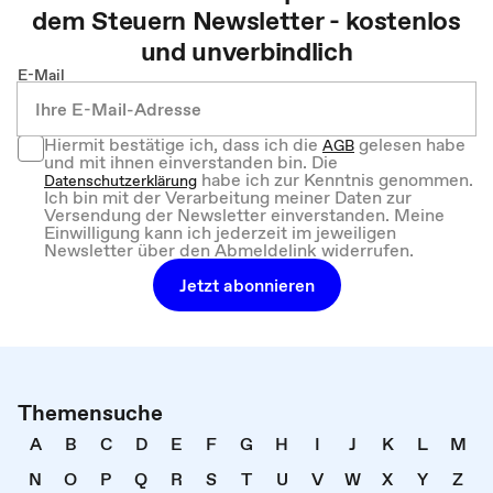
dem
Steuern
Newsletter - kostenlos
und unverbindlich
E-Mail
Hiermit bestätige ich, dass ich die
gelesen habe
AGB
und mit ihnen einverstanden bin. Die
habe ich zur Kenntnis genommen.
Datenschutzerklärung
Ich bin mit der Verarbeitung meiner Daten zur
Versendung der Newsletter einverstanden. Meine
Einwilligung kann ich jederzeit im jeweiligen
Newsletter über den Abmeldelink widerrufen.
Jetzt abonnieren
Themensuche
A
B
C
D
E
F
G
H
I
J
K
L
M
N
O
P
Q
R
S
T
U
V
W
X
Y
Z