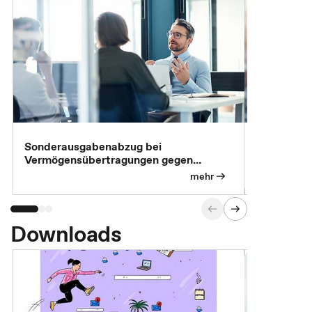
Sonderausgabenabzug bei
Gesonderte
Vermögensübertragungen gegen
Feststellu
Versorgungsleistungen
Exklusivb
mehr
Downloads