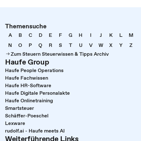
Themensuche
A
B
C
D
E
F
G
H
I
J
K
L
M
N
O
P
Q
R
S
T
U
V
W
X
Y
Z
Zum Steuern Steuerwissen & Tipps Archiv
Haufe Group
Haufe People Operations
Haufe Fachwissen
Haufe HR-Software
Haufe Digitale Personalakte
Haufe Onlinetraining
Smartsteuer
Schäffer-Poeschel
Lexware
rudolf.ai - Haufe meets AI
Weiterführende Links