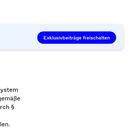
Exklusivbeiträge freischalten
ssystem
sgemäße
rch §
len.