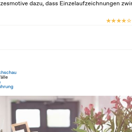
tzesmotive dazu, dass Einzelaufzeichnungen zw
achschau
älle
n
ührung