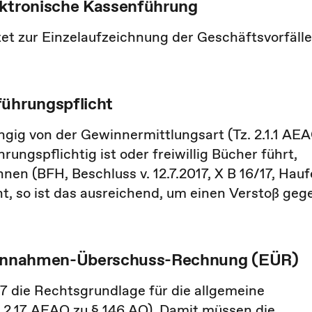
ektronische Kassenführung
et zur Einzelaufzeichnung der Geschäftsvorfälle
führungspflicht
ngig von der Gewinnermittlungsart (Tz. 2.1.1 AE
ungspflichtig ist oder freiwillig Bücher führt,
nen (BFH, Beschluss v. 12.7.2017, X B 16/17, Hauf
ht, so ist das ausreichend, um einen Verstoß geg
r Einnahmen-Überschuss-Rechnung (EÜR)
017 die Rechtsgrundlage für die allgemeine
z. 2.17 AEAO zu § 146 AO). Damit müssen die