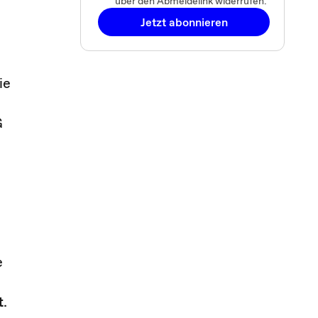
über den Abmeldelink widerrufen.
Jetzt abonnieren
ie
G
e
t
.