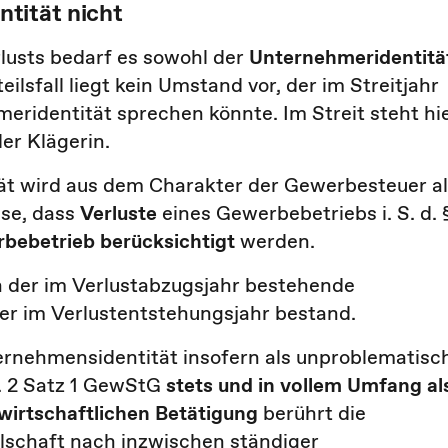
tität nicht
usts bedarf es sowohl der
Unternehmeridentitä
teilsfall liegt kein Umstand vor, der im Streitjahr
ridentität sprechen könnte. Im Streit steht hi
er Klägerin.
ät wird aus dem Charakter der Gewerbesteuer a
sse, dass
Verluste
eines Gewerbebetriebs i. S. d. 
bebetrieb berücksichtigt
werden.
n der im Verlustabzugsjahr bestehende
der im Verlustentstehungsjahr bestand.
ernehmensidentität insofern als unproblematisc
s. 2 Satz 1 GewStG
stets und in vollem Umfang al
wirtschaftlichen Betätigung
berührt die
lschaft nach inzwischen ständiger