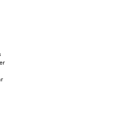
s
er
hr