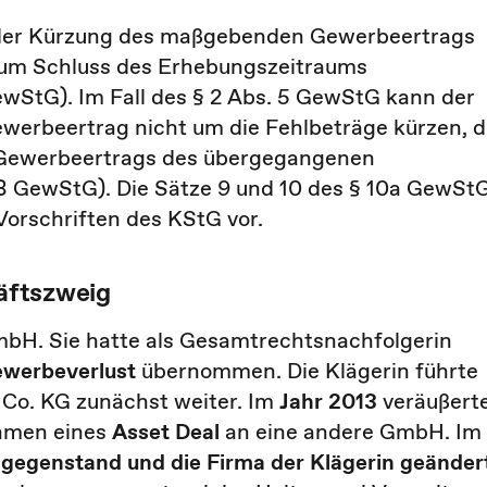
h der Kürzung des maßgebenden Gewerbeertrags
zum Schluss des Erhebungszeitraums
ewStG). Im Fall des § 2 Abs. 5 GewStG kann der
rbeertrag nicht um die Fehlbeträge kürzen, d
 Gewerbeertrags des übergegangenen
8 GewStG). Die Sätze 9 und 10 des § 10a GewSt
orschriften des KStG vor.
äftszweig
GmbH. Sie hatte als Gesamtrechtsnachfolgerin
werbeverlust
übernommen. Die Klägerin führte
o. KG zunächst weiter. Im
Jahr 2013
veräußert
ahmen eines
Asset Deal
an eine andere GmbH. Im
egenstand und die Firma der Klägerin geänder