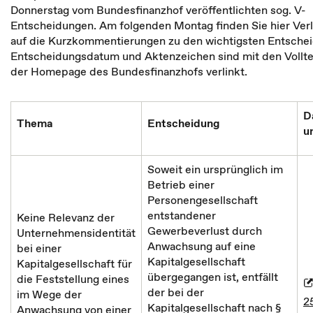
Donnerstag vom Bundesfinanzhof veröffentlichten sog. V-
Entscheidungen. Am folgenden Montag finden Sie hier Ver
auf die Kurzkommentierungen zu den wichtigsten Entsche
Entscheidungsdatum und Aktenzeichen sind mit den Vollte
der Homepage des Bundesfinanzhofs verlinkt.
D
Thema
Entscheidung
u
Soweit ein ursprünglich im
Betrieb einer
Personengesellschaft
entstandener
Keine Relevanz der
Gewerbeverlust durch
Unternehmensidentität
Anwachsung auf eine
bei einer
Kapitalgesellschaft
Kapitalgesellschaft für
übergegangen ist, entfällt
die Feststellung eines
der bei der
im Wege der
2
Kapitalgesellschaft nach §
Anwachsung von einer