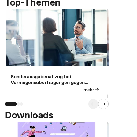
Top-Themen
Sonderausgabenabzug bei
Gesonderte
Vermögensübertragungen gegen
Feststellu
Versorgungsleistungen
Exklusivb
mehr
Downloads