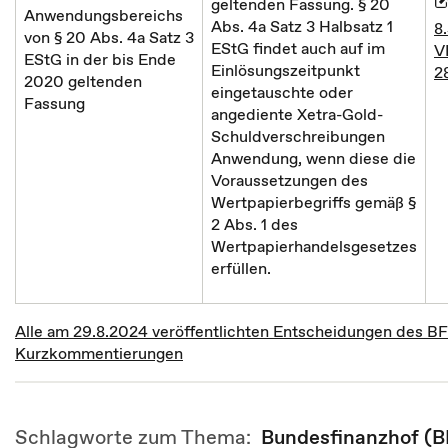
geltenden Fassung. § 20
Anwendungsbereichs
Abs. 4a Satz 3 Halbsatz 1
8
von § 20 Abs. 4a Satz 3
EStG findet auch auf im
VI
EStG in der bis Ende
Einlösungszeitpunkt
2
2020 geltenden
eingetauschte oder
Fassung
angediente Xetra-Gold-
Schuldverschreibungen
Anwendung, wenn diese die
Voraussetzungen des
Wertpapierbegriffs gemäß §
2 Abs. 1 des
Wertpapierhandelsgesetzes
erfüllen.
Alle am 29.8.2024 veröffentlichten Entscheidungen des B
Kurzkommentierungen
Schlagworte zum Thema:
Bundesfinanzhof (