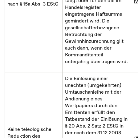
tätigt oder für den die im
IV
nach § 15a Abs. 3 EStG
Handelsregister
eingetragene Haftsumme
gemindert wird. Die
gesellschafterbezogene
Betrachtung der
Gewinnhinzurechnung gilt
auch dann, wenn der
Kommanditanteil
unterjährig übertragen wird.
Die Einlösung einer
unechten (umgekehrten)
Umtauschanleihe mit der
Andienung eines
Wertpapiers durch den
Emittenten erfüllt den
Tatbestand der Einlösung in
§ 20 Abs. 2 Satz 2 EStG in
Keine teleologische
der nach dem 31.12.2008
Reduktion des