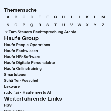
Themensuche
A
B
C
D
E
F
G
H
I
J
K
L
M
N
O
P
Q
R
S
T
U
V
W
X
Y
Z
Zum Steuern Rechtsprechung Archiv
Haufe Group
Haufe People Operations
Haufe Fachwissen
Haufe HR-Software
Haufe Digitale Personalakte
Haufe Onlinetraining
Smartsteuer
Schäffer-Poeschel
Lexware
rudolf.ai - Haufe meets AI
Weiterführende Links
RSS
Newsletter