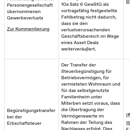
I
10a Satz 6 GewStG als
Personengesellschaft
vortragsfähig festgestellte
übernommenen
Fehlbetrag nicht dadurch,
Gewerbeverlusts
dass sie den
Zur Kommentierung
verlustverursachenden
Geschäftsbereich im Wege
eines Asset Deals
weiterveräußert.
Der Transfer der
Steuerbegünstigung für
Betriebsvermögen, für
vermieteten Wohnraum und
für das selbstgenutzte
Familienheim unter
Miterben setzt voraus, dass
die Übertragung der
Begünstigungstransfer
Vermögenswerte im
bei der
Rahmen der Teilung des
1
Erbschaftsteuer
Nachlasses erfolgt. Dies
II